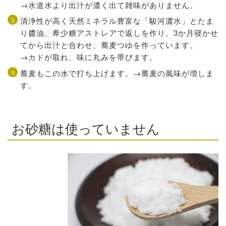
→水道水より出汁が濃く出て雑味がありません。
清浄性が高く天然ミネラル豊富な「駿河濃水」とたま
り醬油、希少糖アストレアで返しを作り、3か月寝かせ
てから出汁と合わせ、蕎麦つゆを作っています。
→カドが取れ、味に丸みを帯びます。
蕎麦もこの水で打ち上げます。→蕎麦の風味が増しま
す。
お砂糖は使っていません