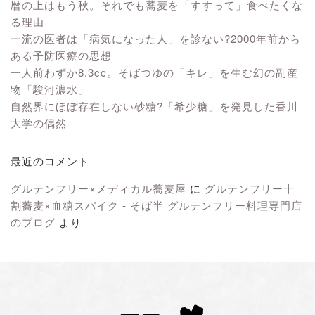
暦の上はもう秋。それでも蕎麦を「すすって」食べたくな
る理由
一流の医者は「病気になった人」を診ない?2000年前から
ある予防医療の思想
一人前わずか8.3cc。そばつゆの「キレ」を生む幻の副産
物「駿河濃水」
自然界にほぼ存在しない砂糖?「希少糖」を発見した香川
大学の偶然
最近のコメント
グルテンフリー×メディカル蕎麦屋
に
グルテンフリー十
割蕎麦×血糖スパイク - そば半 グルテンフリー料理専門店
のブログ
より