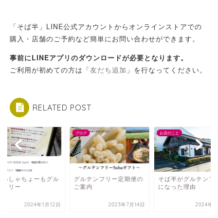
「そば半」LINE公式アカウントからオンラインストアでの
購入・店舗のご予約など簡単にお問い合わせができます。
事前にLINEアプリのダウンロードが必要となります。
ご利用が初めての方は「
友だち追加
」を行なってください。
RELATED POST
グ
ブログ
お店のこと
じめしゃちょーもグル
グルテンフリー定期便の
そば半がグルテンフ
ンフリー
ご案内
になった理由
2024年1月12日
2023年7月14日
2024年3