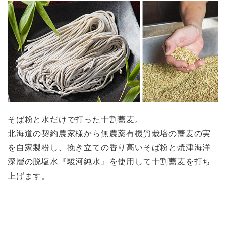
そば粉と水だけで打った十割蕎麦。
北海道の契約農家様から無農薬有機質栽培の蕎麦の実
を自家製粉し、挽き立ての香り高いそば粉と焼津海洋
深層の脱塩水『駿河純水』を使用して十割蕎麦を打ち
上げます。