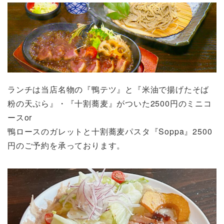
ランチは当店名物の『鴨テツ』と『米油で揚げたそば
粉の天ぷら』・『十割蕎麦』がついた2500円のミニコ
ースor
鴨ロースのガレットと十割蕎麦パスタ『Soppa』2500
円のご予約を承っております。