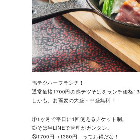
鴨テツハーフランチ！
通常価格1700円の鴨テツそばをランチ価格13
しかも、お蕎麦の大盛・中盛無料！
①1か月で平日に4回使えるチケット制。
②そば半LINEで管理がカンタン。
③1700円→1380円！ってお得だな！