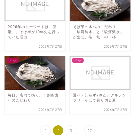
2026年のキーワードは「腸
そば半の水へのこだわり。
活」。そば半が10年先を行っ
「駿河純水」と「駿河濃水」
ていた理由
が生む、唯一無二の一杯
2026年7月27日
2026年7月27日
ブログ
ブログ
毎日、店内で挽く。十割蕎麦
夏バテ知らず?冷たいグルテン
へのこだわり
フリーそばで乗り切る夏
2026年7月27日
2026年7月27日
...
1
2
3
17