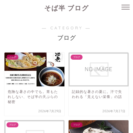
そば半 ブログ
― CATEGORY ―
ブログ
ブログ
ブログ
危険な暑さの中でも。胃もた
記録的な暑さの夏に。汗で失
れしない、そば半の天ぷらの
われる「見えない栄養」の話
秘密
2026年7月29日
2026年7月27日
ブログ
ブログ