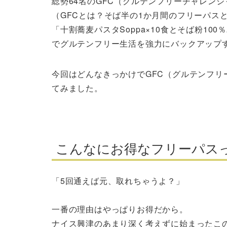
総勢64名のGFC（グルテンフリーチャレン
（GFCとは？そば半の1か月間のフリーパス
「十割蕎麦パスタSoppa×10食とそば粉10
でグルテンフリー生活を強力にバックアップ
今回はどんなきっかけでGFC（グルテンフ
てみました。
こんなにお得なフリーパス
「5回通えば元、取れちゃうよ？」
一番の理由はやっぱりお得だから。
ナイス興津のあまり深く考えずに始まったこ